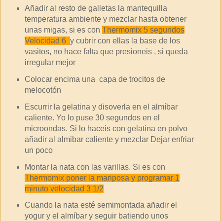
Añadir al resto de galletas la mantequilla
temperatura ambiente y mezclar hasta obtener
unas migas, si es con
Thermomix 5 segundos
Velocidad 6
y cubrir con ellas la base de los
vasitos, no hace falta que presioneis , si queda
irregular mejor
Colocar encima una capa de trocitos de
melocotón
Escurrir la gelatina y disoverla en el almíbar
caliente. Yo lo puse 30 segundos en el
microondas. Si lo haceis con gelatina en polvo
añadir al almibar caliente y mezclar Dejar enfriar
un poco
Montar la nata con las varillas. Si es con
Thermomix poner la mariposa y programar 1
minuto velocidad 3 1/2
Cuando la nata esté semimontada añadir el
yogur y el almíbar y seguir batiendo unos